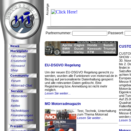
Partnernummer:
Passwort:
CUSTO
CUSTO
SHOW –
30. Nov
bis 2. 
EU-DSGVO Regelung
findet in
Salzufl
Um der neuen EU-DSGVO Regelung gerecht zu
achten 
werden, wurden alle Funktionen von motorrad.de in
Europas
Bezug auf personalisierte Datenhaltung gesperrt
Messe f
und alle relevanten Daten gelöscht. Eine
umgeba
Registrierung bzw. Anmeldung ist nicht mehr
Motorräd
möglich.
Eigenkr
Lesen Sie weiter...
und Tuni
Auf 25.
Quadrat
MO Motorradmagazin
Hallenfl
erstmals
Test, Technik, Unterhaltung
Messe-
zum Thema Motorrad
werden m
Lesen Sie weiter...
Lesen Si
Motorr