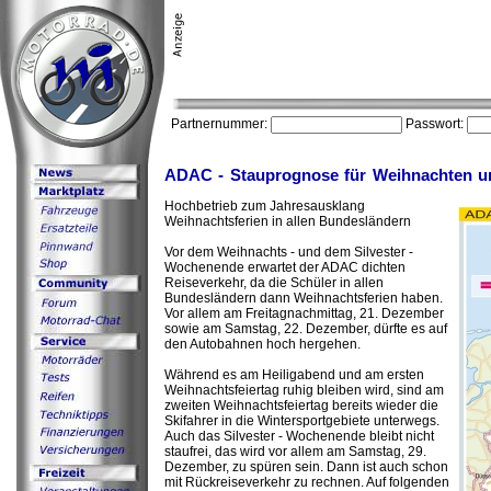
Partnernummer:
Passwort:
ADAC - Stauprognose für Weihnachten un
Hochbetrieb zum Jahresausklang
Weihnachtsferien in allen Bundesländern
Vor dem Weihnachts - und dem Silvester -
Wochenende erwartet der ADAC dichten
Reiseverkehr, da die Schüler in allen
Bundesländern dann Weihnachtsferien haben.
Vor allem am Freitagnachmittag, 21. Dezember
sowie am Samstag, 22. Dezember, dürfte es auf
den Autobahnen hoch hergehen.
Während es am Heiligabend und am ersten
Weihnachtsfeiertag ruhig bleiben wird, sind am
zweiten Weihnachtsfeiertag bereits wieder die
Skifahrer in die Wintersportgebiete unterwegs.
Auch das Silvester - Wochenende bleibt nicht
staufrei, das wird vor allem am Samstag, 29.
Dezember, zu spüren sein. Dann ist auch schon
mit Rückreiseverkehr zu rechnen. Auf folgenden