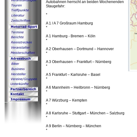
Autobahnen herrscht an beiden Wochenenden
Staugefahr:
*
A 1 / A 7 Großraum Hamburg
*
A 1 Hamburg - Bremen – Köln
*
A 2 Oberhausen – Dortmund – Hannover
*
A 3 Oberhausen – Frankfurt – Nürnberg
*
A 5 Frankfurt – Karlsruhe – Basel
*
A 6 Mannheim – Heilbronn – Nürnberg
*
A 7 Würzburg – Kempten
*
A 8 Karlsruhe – Stuttgart – München – Salzburg
*
A 9 Berlin – Nürnberg – München
*