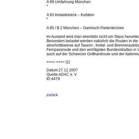
A 99 Umfahrung München
*
A 93 Inntaldreieck – Kufstein
*
A 95 / B 2 München – Garmisch-Partenkirchen
Im Ausland wird man ebenfalls nicht um Staus herumko
Besonders belastet werden natürlich die Routen in die 
abschnittsweise auf Tauern-, Inntal- und Brennerauto
Fernpassroute und den wichtigsten Bundesstraßen in Vor
auch auf der Schweizer Gotthardroute und der italieni
<<<< >>>>
[1]
Datum:27.12.2007
Quelle:
ADAC e. V.
ID:4479
zurück