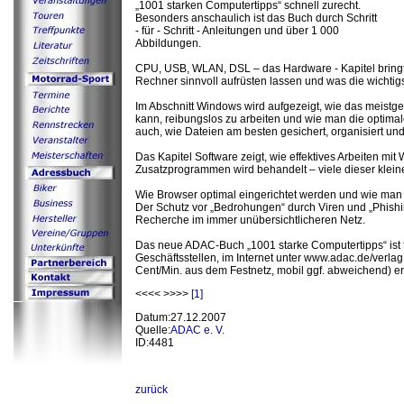
„1001 starken Computertipps“ schnell zurecht.
Besonders anschaulich ist das Buch durch Schritt
- für - Schritt - Anleitungen und über 1 000
Abbildungen.
CPU, USB, WLAN, DSL – das Hardware - Kapitel bringt L
Rechner sinnvoll aufrüsten lassen und was die wichti
Im Abschnitt Windows wird aufgezeigt, wie das meistg
kann, reibungslos zu arbeiten und wie man die optima
auch, wie Dateien am besten gesichert, organisiert un
Das Kapitel Software zeigt, wie effektives Arbeiten mit 
Zusatzprogrammen wird behandelt – viele dieser kleine
Wie Browser optimal eingerichtet werden und wie man ei
Der Schutz vor „Bedrohungen“ durch Viren und „Phishi
Recherche im immer unübersichtlicheren Netz.
Das neue ADAC-Buch „1001 starke Computertipps“ ist 
Geschäftsstellen, im Internet unter www.adac.de/verl
Cent/Min. aus dem Festnetz, mobil ggf. abweichend) erh
<<<< >>>>
[1]
Datum:27.12.2007
Quelle:
ADAC e. V.
ID:4481
zurück