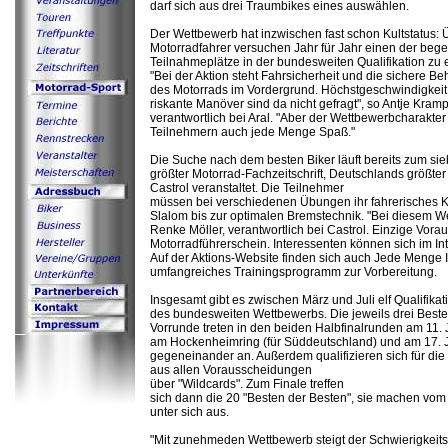
darf sich aus drei Traumbikes eines auswählen.
Der Wettbewerb hat inzwischen fast schon Kultstatus: 
Motorradfahrer versuchen Jahr für Jahr einen der bege
Teilnahmeplätze in der bundesweiten Qualifikation zu e
"Bei der Aktion steht Fahrsicherheit und die sichere B
des Motorrads im Vordergrund. Höchstgeschwindigkeit
riskante Manöver sind da nicht gefragt", so Antje Kram
verantwortlich bei Aral. "Aber der Wettbewerbcharakte
Teilnehmern auch jede Menge Spaß."
Die Suche nach dem besten Biker läuft bereits zum si
größter Motorrad-Fachzeitschrift, Deutschlands größte
Castrol veranstaltet. Die Teilnehmer
müssen bei verschiedenen Übungen ihr fahrerisches 
Slalom bis zur optimalen Bremstechnik. "Bei diesem We
Renke Möller, verantwortlich bei Castrol. Einzige Vora
Motorradführerschein. Interessenten können sich im I
Auf der Aktions-Website finden sich auch Jede Menge 
umfangreiches Trainingsprogramm zur Vorbereitung.
Insgesamt gibt es zwischen März und Juli elf Qualifika
des bundesweiten Wettbewerbs. Die jeweils drei Beste
Vorrunde treten in den beiden Halbfinalrunden am 11. 
am Hockenheimring (für Süddeutschland) und am 17. Ju
gegeneinander an. Außerdem qualifizieren sich für die
aus allen Vorausscheidungen
über "Wildcards". Zum Finale treffen
sich dann die 20 "Besten der Besten", sie machen vom
unter sich aus.
"Mit zunehmeden Wettbewerb steigt der Schwierigkeits