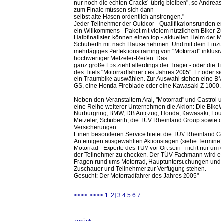
nur noch die echten Cracks´ übrig bleiben", so Andreas
zum Finale müssen sich dann
selbst alte Hasen ordentlich anstrengen."
Jeder Teilnehmer der Outdoor - Qualifikationsrunden er
ein Willkommens - Paket mit vielem nützlichem Biker-Z
Halbfinalisten können einen top - aktuellen Helm der 
Schuberth mit nach Hause nehmen. Und mit dein Einzu
mehrtägiges Perfektionstraining von "Motorrad" inklu
hochwertiger Metzeler-Reifen. Das
ganz große Los zieht allerdings der Träger - oder die T
des Titels "Motorradfahrer des Jahres 2005": Er oder si
ein Traumbike auswählen. Zur Auswahl stehen eine 
GS, eine Honda Fireblade oder eine Kawasaki Z 1000.
Neben den Veranstaltern Aral, "Motorrad" und Castrol 
eine Reihe weiterer Unternehmen die Aktion: Die Bike
Nürburgring, BMW, DB Autozug, Honda, Kawasaki, Lou
Metzeler, Schuberth, die TÜV Rheinland Group sowie d
Versicherungen.
Einen besonderen Service bietet die TÜV Rheinland G
An einigen ausgewählten Aktionstagen (siehe Termine)
Motorrad - Experte des TÜV vor Ort sein - nicht nur um 
der Teilnehmer zu checken. Der TÜV-Fachmann wird e
Fragen rund ums Motorrad, Hauptuntersuchungen und An
Zuschauer und Teilnehmer zur Verfügung stehen.
Gesucht: Der Motorradfahrer des Jahres 2005"
<<<<
>>>>
1
[2]
3
4
5
6
7